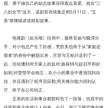
观、勇于做自己的励志故事深得观众喜爱。就在“三
八妇女节”这天，该剧宣布续集定档5月11日，“五
美”将继续讲述精彩故事。
电视剧《欢乐颂》结局中，最终安迪与魏渭分
手，对小包总产生了好感，梵胜美也终于从“家庭还
债者”的身份中解脱出来，尽管与王柏川走到了一
起，但却遭到对方家人的反对;曲筱绡与赵启平和好
如初;邱莹莹学会独立，在小小的事业中逐渐找到自
信，并且遇到了程序员应勤;而关雎尔能力得到认
可，终于在公司转正。
五美的生活和事业都暂时告了一段落，但其中的
伏笔和悬念依然让人好奇。今日，浙江卫视官微在微