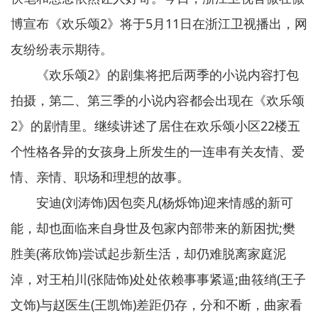
博宣布《欢乐颂2》将于5月11日在浙江卫视播出，网
友纷纷表示期待。
《欢乐颂2》的剧集将把后两季的小说内容打包
拍摄，第二、第三季的小说内容都会出现在《欢乐颂
2》的剧情里。继续讲述了居住在欢乐颂小区22楼五
个性格各异的女孩身上所发生的一连串有关友情、爱
情、亲情、职场和理想的故事。
安迪(刘涛饰)因包奕凡(杨烁饰)迎来情感的新可
能，却也面临来自身世及包家内部带来的新困扰;樊
胜美(蒋欣饰)尝试起步新生活，却仍难脱离家庭泥
淖，对王柏川(张陆饰)处处依赖事事紧逼;曲筱绡(王子
文饰)与赵医生(王凯饰)差距仍存，分和不断，曲家看