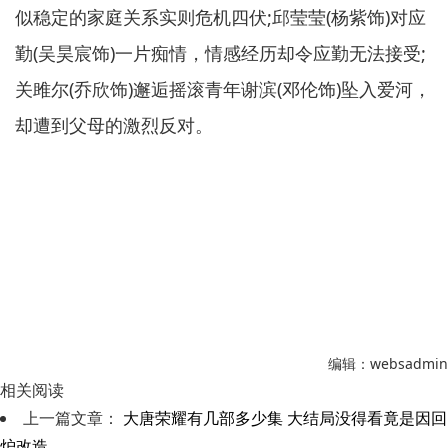
似稳定的家庭关系实则危机四伏;邱莹莹(杨紫饰)对应
勤(吴昊宸饰)一片痴情，情感经历却令应勤无法接受;
关雎尔(乔欣饰)邂逅摇滚青年谢滨(邓伦饰)坠入爱河，
却遭到父母的激烈反对。
编辑：websadmin
相关阅读
上一篇文章：
大唐荣耀有几部多少集 大结局没得看竟是因回
炉改造